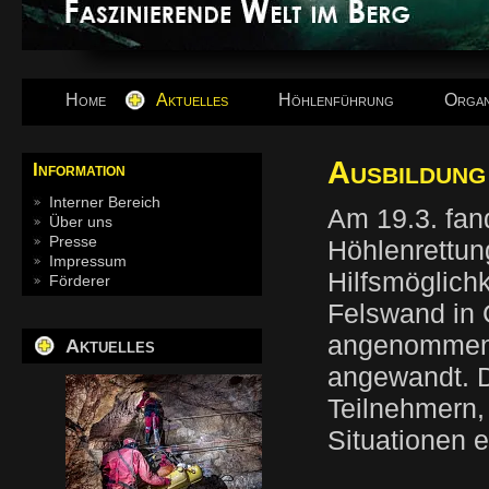
Home
Aktuelles
Höhlenführung
Organ
Ausbildung 
Information
Interner Bereich
Am 19.3. fan
Über uns
Presse
Höhlenrettun
Impressum
Hilfsmöglichk
Förderer
Felswand in 
angenommen 
Aktuelles
angewandt. D
Teilnehmern,
Situationen 